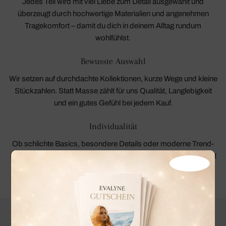
Jedes Teil wird mit viel Liebe zum Detail ausgewählt und
überzeugt durch hochwertige Materialien und angenehmen
Tragekomfort – damit du dich in deinem Alltag rundum
wohlfühlst.
Bewusste Auswahl
Wir setzen auf durchdachte Kollektionen, kurze Wege und kleine
Stückzahlen. Statt Masse zählt für uns Qualität, Langlebigkeit
und ein gutes Gefühl bei jedem Kauf.
Individualität
Ob schlichte Basics, besondere Details oder moderne Trend-
Pieces – bei Evalyne findest du Styles, die deine Persönlichkeit
unterstreichen und sich vielseitig kombinieren lassen.