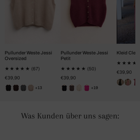
Kleid Cleo
Pullunder Weste Jessi
Pullunder Weste Jessi
Oversized
Petit
67
50
(67)
(50)
Regulärer
€39,90
Gesamtbewertungen
Gesamtbewertungen
Regulärer
€39,90
Regulärer
€39,90
Preis
Preis
Preis
+13
+19
Was Kunden über uns sagen: