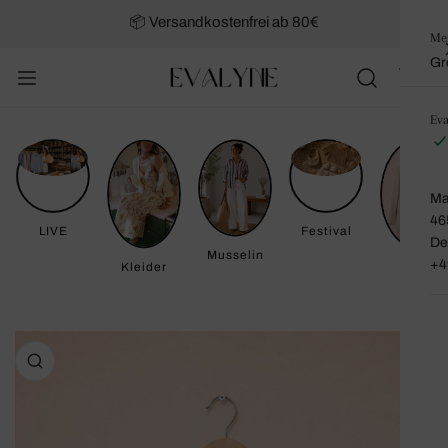
NHALT SPRINGEN
📦 Versandkostenfrei ab 80€
Me
Gr
Eva
Ma
46
LIVE
Festival
De
Musselin
+4
Kleider
SALE
KTINFORMATIONEN SPRINGEN