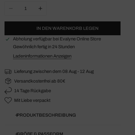
MENGE FÜR MESH BODY HANNAH VERRINGERN
MENGE FÜR MESH BODY HANNAH ERHÖH
IN DEN WARENKORB LEGEN
Abholung verfügbar bei
Evalyne Online Store
Gewöhnlich fertig in 24 Stunden
Ladeninformationen Anzeigen
Lieferung zwischen dem
08 Aug - 12 Aug
Versandkostenfrei ab 80€
14 Tage Rückgabe
Mit Liebe verpackt
PRODUKTBESCHREIBUNG
GRÖßE & PASSFORM