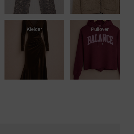
Bei Konfektionsgrößen
34 bis 40
entsteht ein lockerer,
moderner Oversize-Look.
Bei Größen
42 bis 46
sitzt das Kleidungsstück
weiterhin bequem und lässig, wirkt jedoch etwas
Kleider
Pullover
weniger oversized.
Hosen & Jeans
Viele unserer Hosenmodelle werden direkt in den klassischen
Damengrößen angeboten:
34, 36, 38, 40, 42, 44, 46 und 48
Diese entsprechen den gängigen deutschen Konfektionsgrößen.