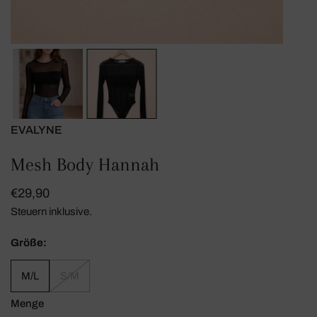
ÖFFNEN SIE MEDIEN IN DER GALERIEANSICHT
EVALYNE
Mesh Body Hannah
Regulärer
€29,90
Preis
Steuern inklusive.
Größe:
M/L
S/M
Menge