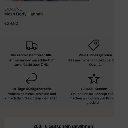
EVALYNE
Mesh Body Hannah
Regulärer
€29,90
Preis
Versandkostenfrei ab 80€
Viele Einheitsgrößen
Wir versenden ausschließlich
Passen immer für (S-XL) bei bester
zuverlässig über DHL.
Qualität
14-Tage Rückgaberecht
10.000+ Kunden
Problemlos zurückschicken und
Online und im Concept Store
einfach dein Geld zurück erhalten.
machen wir täglich viel Kunden
glücklich.
200,- € Gutschein gewinnen!